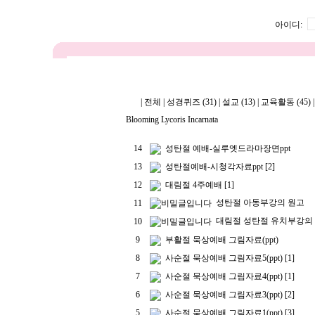
아이디:
|
전체
|
성경퀴즈 (31)
|
설교 (13)
|
교육활동 (45)
|
Blooming Lycoris Incarnata
14
성탄절 예배-실루엣드라마장면ppt
13
성탄절예배-시청각자료ppt
[2]
12
대림절 4주예배
[1]
성탄절 아동부강의 원고
11
대림절 성탄절 유치부강의
10
9
부활절 묵상예배 그림자료(ppt)
8
사순절 묵상예배 그림자료5(ppt)
[1]
7
사순절 묵상예배 그림자료4(ppt)
[1]
6
사순절 묵상예배 그림자료3(ppt)
[2]
5
사순절 묵상예배 그림자료1(ppt)
[3]