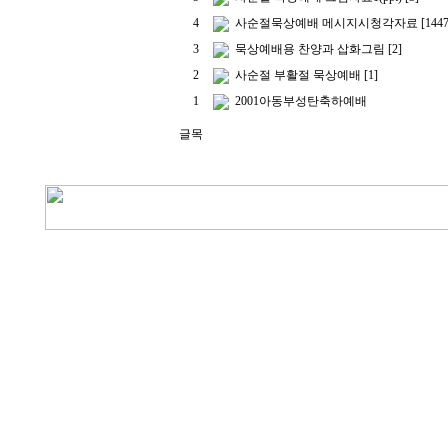
4
사순절묵상예배 메시지시청각자료
[1447
3
묵상예배용 찬양과 삽화그림
[2]
2
사순절 부활절 묵상예배
[1]
1
2001아동부성탄축하예배