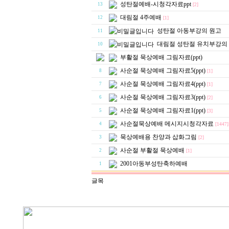
성탄절예배-시청각자료ppt
13
[2]
대림절 4주예배
12
[1]
성탄절 아동부강의 원고
11
대림절 성탄절 유치부강의
10
부활절 묵상예배 그림자료(ppt)
사순절 묵상예배 그림자료5(ppt)
8
[1]
사순절 묵상예배 그림자료4(ppt)
7
[1]
사순절 묵상예배 그림자료3(ppt)
6
[2]
사순절 묵상예배 그림자료1(ppt)
5
[3]
사순절묵상예배 메시지시청각자료
4
[1447]
묵상예배용 찬양과 삽화그림
3
[2]
사순절 부활절 묵상예배
2
[1]
2001아동부성탄축하예배
1